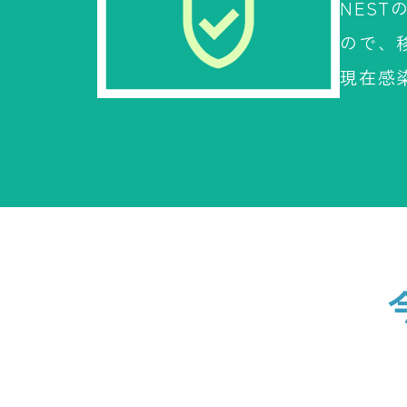
NES
ので、
現在感